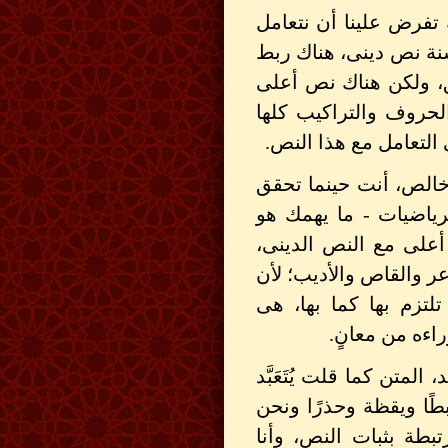
تفرض علينا أن نتعامل
لسنة نص دينى، هناك ربط
ق، ولكن هناك نص أعلى
لحروف والتراكيب كلها
 التعامل مع هذا النص.
خالص، أنت حينما تحقق
لرياضيات - ما يهمك هو
أعلى مع النص الدينى،
 والقاص والأديب؛ لأن
لتزم بها كما بها، هى
اءه من معانٍ.
متن كما قلت يُتَعَبَّد
طًا ويقظة وحذرًا ونحن
بطة بثبات النص، وأنا