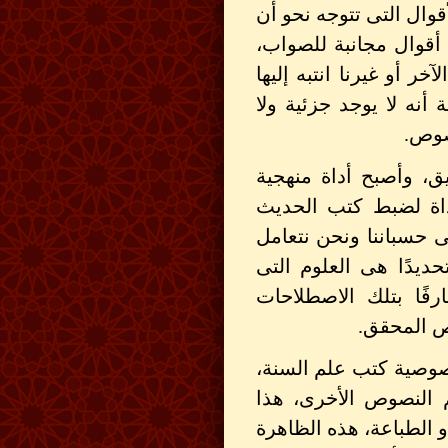
قوال التى تتوجه نحو أن
أقوال مجانبة للصواب،
ر أو غيرنا انتبه إليها
 أنه لا يوجد جزئية ولا
صوص.
ق، وأصبح أداة منهجية
داة لضبط كتب الحديث
فى حسباننا ونحن نتعامل
ديدًا هى العلوم التى
فًا بتلك الاصطلاحات
نص المحقق.
صوصية كتب علم السنة،
 النصوص الأخرى، هذا
 الطباعة، هذه الظاهرة