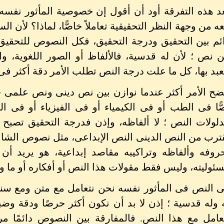
د هذه التفرقة أود أن أقول إن خصوصية المأثور نفسه 
ه من وجهة النظر التحقيقية تعاملاً خاصًّا، لماذا؟ لأن ا
ئم بين التحقيق ودرجة التحقيق، فكل النصوص للتحقي
 نص ؛ لأن له قدسية، فالألفاظ أو الصور اللغوية، وا
عبد بها، كل ما علت درجة النص تطلب الأمر دقة أكثر فى
ضح الأمر أكثر عندما نوازن بين نص دينى ونص علمى 
ًّا فى الطب أو فى الكيمياء أو فى الفيزياء أو فى ا
لولات النص ؛ لا ألفاظه، وإذن فدرجة التحقيق تصبح 
ترب من النص الدينى النص الإبداعى، مثل نصوص الشاعر
روفه وألفاظه وتراكيبه مقاصد إبداعية، هو يريد أن ت
ئوليته، وليس فقط مقولات هذا النص أو أفكاره أو ما ور
 النص فى المأثور نفسه نحن نتعامل مع متن ومع سند، ال
 وله قدسية ؛ إذن لا بد أن نكون أكثر حرصًا ودقة وضب
عامل مع هذا النص. فالمفارقة بين النصوص دائمًا مرت