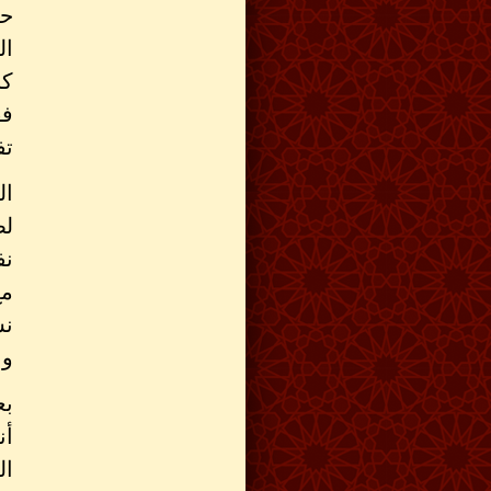
حت
ال
كل
فق
تف
ال
لض
نف
مع
نش
وا
بع
أن
ال