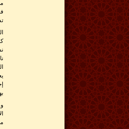
مو
فى
تد
ال
كل
نس
نا
ال
يع
إج
به
وه
ال
مس