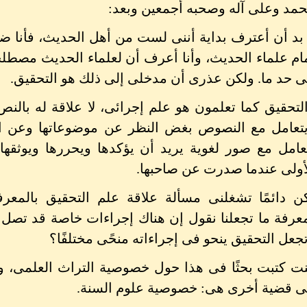
مد وعلى آله وصحبه أجمعين وبعد:
 بد أن أعترف بداية أننى لست من أهل الحديث، فأنا ض
ام علماء الحديث، وأنا أعرف أن لعلماء الحديث مصطلحا
ى حد ما. ولكن عذرى أن مدخلى إلى ذلك هو التحقيق.
لتحقيق كما تعلمون هو علم إجرائى، لا علاقة له بالن
تعامل مع النصوص بغض النظر عن موضوعاتها وعن انتم
عامل مع صور لغوية يريد أن يؤكدها ويحررها ويوثقها،
أولى عندما صدرت عن صاحبها.
ن دائمًا تشغلنى مسألة علاقة علم التحقيق بالمع
عرفة ما تجعلنا نقول إن هناك إجراءات خاصة قد تصل ب
جعل التحقيق ينحو فى إجراءاته منحًى مختلفًا؟
ت كتبت بحثًا فى هذا حول خصوصية التراث العلمى، وال
ى قضية أخرى هى: خصوصية علوم السنة.