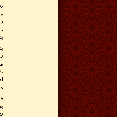
بع
مع
دا
من
يت
يت
نص
مد
يق
لح
مس
فى
به
نت