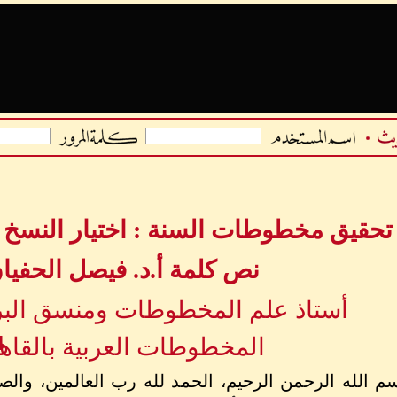
تحقيق مخطوطات السنة : اختيار النسخ 
نص كلمة أ.د. فيصل الحفيا
أستاذ علم المخطوطات ومنسق البر
المخطوطات العربية بالقاه
ا
م الله الرحمن الرحيم، الحمد لله رب العالمين، والص