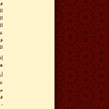
فى
ال
ال
ال
عل
فا
ال
إذ
هذ
أن
عل
مع
فى
- 