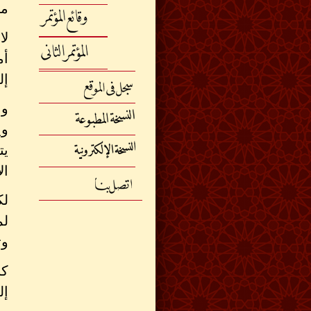
مح
لا
أم
إل
وا
وي
يت
ال
لك
لم
وت
كن
إل