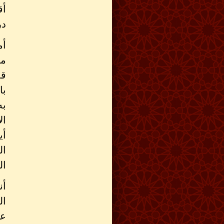
أق
در
أم
مث
قد
با
به
ال
أي
ال
ال
أن
ال
عل