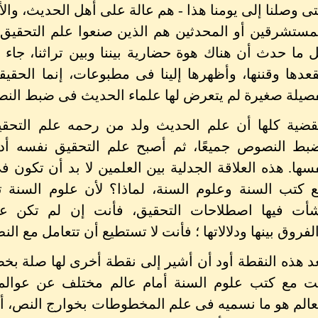
ى وصلنا إلى يومنا هذا - هم عالة على أهل الحديث، والأ
مستشرقين أو المحدثين هم الذين صنعوا علم التحقيق 
 ما حدث أن هناك هوة حضارية بيننا وبين تراثنا، جاء الآخ
عدها وقننها، وأظهرها إلينا فى مطبوعات، إنما الحقيقة
صيلة صغيرة لم يتعرض لها علماء الحديث فى ضبط الن
قضية كلها أن علم الحديث ولد من رحمه علم التحقي
بط النصوص جميعًا، ثم أصبح علم التحقيق نفسه أ
سها. هذه العلاقة الجدلية بين العلمين لا بد أن تكون 
 كتب السنة وعلوم السنة، لماذا؟ لأن علوم السنة تح
أت فيها اصطلاحات التحقيق، فأنت إن لم تكن عار
لفروق بينها ودلالاتها ؛ فأنت لا تستطيع أن تتعامل مع ال
د هذه النقطة أود أن أشير إلى نقطة أخرى لها صلة بخ
ت مع كتب علوم السنة أمام عالم مختلف عن عوالم
عالم هو ما نسميه فى علم المخطوطات بخوارج النص، أو