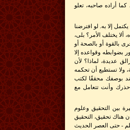
كما أراده صاحبه، تعلو
يكتمل إلا به. لو افترضنا
 ألا يختلف الأمر؟ بلى،
 بالقوة أو بالصحة أو
ور بضوابطه وقواعده إلا
الق عديدة، لماذا؟ لأن
، ولا تستطيع أن تحكمه
ند بوصفك محققًا لكتب
حذرك وأنت تتعامل مع
رة بين التحقيق وعلوم
ان هناك تحقيق، التحقيق
م - حتى العصر الحديث