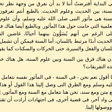
 البداية أفترضتُ أننا لا بد أن نفرق من وجهة نظر تح
سنة، بين الحديث وعلوم الحديث. بالطبع أنتم تعرفون
سنة هى مأثور النبى صلى الله عليه وسلم، وأن علوم
علمية التى حامت حول هذا المأثور. وبالطبع أيضا هناك 
ى الرغم من أنهم يُسَوُّونَ بينهما أحيانًا، غاضين 
لحديث أبدًا مرتبط باللسان، أما السنة فيمكن أن تشمل 
لسان والفعل والسيرة، حتى الحركات والسكنات كما يقو
ن هناك فرق بين السنة وبين علوم السنة، هل هناك خ
ه التفريقات؟
ا أقول نعم نحن - فى السنة - فى المأثور نفسه نتعامل 
يه وسلم ومع الطرق التى وصل إلينا هذا القول أو هذا 
 متن ومع سند، نحن هنا نتعامل مع السنة ومع المأثور، 
 واد آخر، فى قضية أخرى، فى اجتهادات أرادت أن تقنن
ووصولها إلينا.