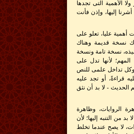
لا الأهمية التى تجدها
رنا إليها، وإذن فأنت
أهمية عليا، تعلو على
اك نسخة قديمة وهناك
يذه، نسخة تامة ونسخة
المهم؛ لأنها تدل على
 وكل تداخل علمى للنص
ه قراءةً، أو تجد عليه
 الحديث - لا بد أن نثق
رة الروايات، وظاهرة
بد من التنبه إليها؛ لأن
زات، لا يصح عندما تخلط